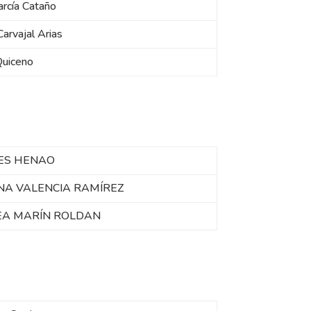
rcía Cataño
arvajal Arias
Quiceno
PES HENAO
INA VALENCIA RAMÍREZ
EA MARÍN ROLDAN