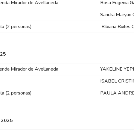
ienda Mirador de Avellaneda
Rosa Eugenia Ga
)
Sandra Maryuri C
ula (2 personas)
Bibiana Builes 
025
ienda Mirador de Avellaneda
YAKELINE YE
)
ISABEL CRIST
ula (2 personas)
PAULA ANDR
 2025