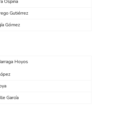
era Ospina
rrego Gutiérrez
ejía Gómez
Idarraga Hoyos
López
doya
lle García