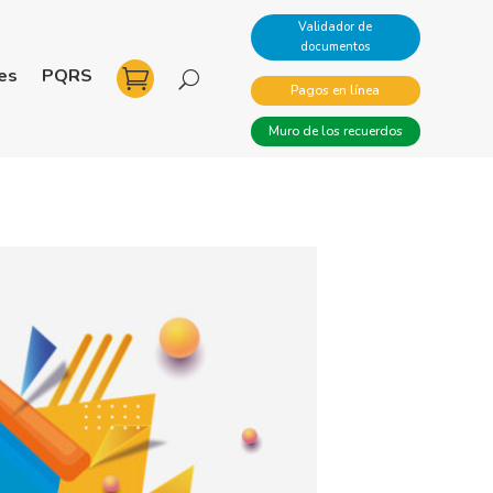
Validador de
documentos
es
PQRS
Pagos en línea
Muro de los recuerdos