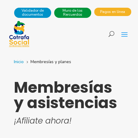
Validador de
Muro de los
Pagos en línea
documentos
Rercuerdos
Inicio
Membresías y planes
5
Membresías
y asistencias
¡Afíliate ahora!