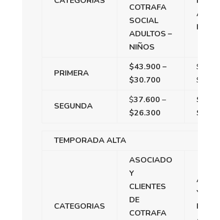
CATEGORIAS
PART
COTRAFA
ADUL
SOCIAL
NIÑO
ADULTOS –
NIÑOS
$43.900 –
$
53.6
PRIMERA
$30.700
$
37.5
$
37.600
–
$45.6
SEGUNDA
$26.300
$31.9
TEMPORADA ALTA
ASOCIADO
Y
AHOR
CLIENTES
Y
DE
CATEGORIAS
PART
COTRAFA
ADUL