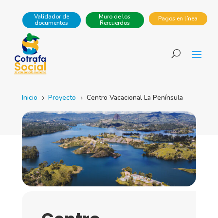
Validador de
Muro de los
Pagos en línea
documentos
Rercuerdos
Inicio
Proyecto
Centro Vacacional La Península
5
5