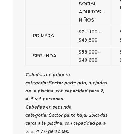
SOCIAL
NIÑO
ADULTOS –
NIÑOS
$
71.100
–
$
86.
PRIMERA
$
49.800
$
60.6
$
58.000
–
$
65.2
SEGUNDA
$
40.600
$
45.6
Cabañas en primera
categoría: Sector parte alta, alejadas
de la piscina, con capacidad para 2,
4, 5 y 6 personas.
Cabañas en segunda
categoría:
Sector parte baja, ubicadas
cerca a la piscina, con capacidad para
2, 3, 4 y 6 personas.